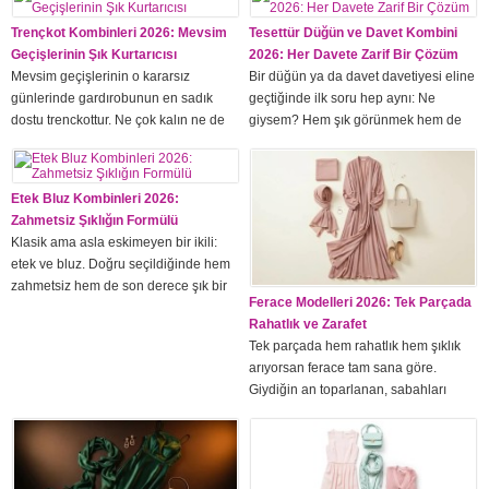
Trençkot Kombinleri 2026: Mevsim
Tesettür Düğün ve Davet Kombini
Geçişlerinin Şık Kurtarıcısı
2026: Her Davete Zarif Bir Çözüm
Mevsim geçişlerinin o kararsız
Bir düğün ya da davet davetiyesi eline
günlerinde gardırobunun en sadık
geçtiğinde ilk soru hep aynı: Ne
dostu trenckottur. Ne çok kalın ne de
giysem? Hem şık görünmek hem de
ince; tam da serin sabahların ve
örtülü kalmak isteyenler için 2026
rüzgarlı akşamların ihtiyacına cevap
davet kombinleri zarif çözümlerle dolu.
verir. Sen de uzun bir trenckotun nasıl
Bu rehberde düğün ve davetlerde fark
Etek Bluz Kombinleri 2026:
bir çırpıda şıklık kattığını fark ettiysen,
yaratacak parçaları ve kombin
Zahmetsiz Şıklığın Formülü
doğru yerdesin. Bu rehberde 2026
mantığını birlikte ele alacağız.Davet
Klasik ama asla eskimeyen bir ikili:
trenckot kombinlerini, parça
Türüne Göre Kıyafet SeçimiHer davet
etek ve bluz. Doğru seçildiğinde hem
seçimlerini ve tesettüre uyumlu...
aynı değildir....
zahmetsiz hem de son derece şık bir
Ferace Modelleri 2026: Tek Parçada
görünüm sunar. Sen de
Rahatlık ve Zarafet
gardırobundaki etekleri ve bluzları
Tek parçada hem rahatlık hem şıklık
daha yaratıcı kombinlemek istiyorsan,
arıyorsan ferace tam sana göre.
2026'nın etek bluz önerileri tam sana
Giydiğin an toparlanan, sabahları
göre.Etek Modelleri ve Bluz
düşünmeden hazırlanmanı sağlayan
UyumuPileli midi etekler, saten
bu zarif parça, 2026'da modern
dökümlü modeller ve kalem etekler...
kesimleri ve yumuşak tonlarıyla
yeniden gözde. Gel, ferace modellerini