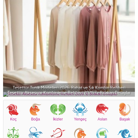
Tesettür Tunik Modelleri 2026: Rahat ve Şık Kombin Rehberi
Tesettür Aksesuar Kombinleme Rehberi 2026: İz Bırakan Detaylar
Koç
Boğa
İkizler
Yengeç
Aslan
Başak