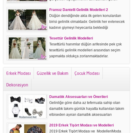
Balıketli hanım efendilerin ilk dikkat etmesi
Fransız Dantelli Gelinlik Modelleri 2
gereken en önemli konu kesinlikle doğru modeli
Düğün dendiğinde akla ilk gelen konulardan
tercih...
birisi gelinlik olmaktadır. Gelinlik her evlenecek
kadının giymeyi heyecanla beklediği
elbiselerdir. Sadesi, süslüsü, kabarığı ile modeli
Tesettür Gelinlik Modelleri
ne olursa olsun hemen hemen her kadının bir...
Tesettürlü hanımlar düğün arifesinde pek çok
tesettürlü gelinlik modelleri arasından seçim
yapmakta oldukça zorlanmaktadırlar.
Günümüzde tesettürün çok daha fazla tercih
edilmeye başlanması ile bu alanda modacılar
Erkek Modası
Güzellik ve Bakım
Çocuk Modası
çok daha fazla özgün...
Dekorasyon
Damatlık Aksesuarları ve Önerileri
Gelinliğe göre daha az teferruata sahip olan
damatlık takımı günlük hayatta kullanılan takım
elbiseden ayıran damatlık aksesuarları
vardır.Damatlık Aksesuarları Nelerdir?Ayakkabı
2019 Erkek Tişört Modası ve Modelleri
Papyon -Kravat-Fular Mendil Yelek Kol
2019 Erkek Tişört Modası ve ModelleriModa
Düğmesi Bel kuşağı Kemer ...