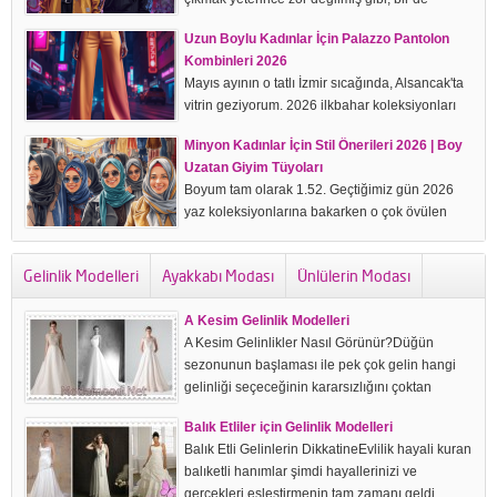
"Bugün ne giyeceğim?" derdi başlar. Dolabın
Uzun Boylu Kadınlar İçin Palazzo Pantolon
kapağını açıp dakikalarca askılara boş boş
Kombinleri 2026
baktığınız o anı düşünün. Eskiden ofis...
Mayıs ayının o tatlı İzmir sıcağında, Alsancak'ta
vitrin geziyorum. 2026 ilkbahar koleksiyonları
her yeri sarmış. Gözüme o çok övülen, tiril tiril,
Minyon Kadınlar İçin Stil Önerileri 2026 | Boy
yüksek bel bir palazzo pantolon ilişti. Boyum
Uzatan Giyim Tüyoları
1.78. Kabine...
Boyum tam olarak 1.52. Geçtiğimiz gün 2026
yaz koleksiyonlarına bakarken o çok övülen
dökümlü keten pantolonlardan birini denedim.
Paçalarım kabinde adeta yerleri süpürdü. Terzi
Gelinlik Modelleri
Ayakkabı Modası
Ünlülerin Modası
masrafını hesaplayınca pantolonu sessizce
askısına geri...
A Kesim Gelinlik Modelleri
A Kesim Gelinlikler Nasıl Görünür?Düğün
sezonunun başlaması ile pek çok gelin hangi
gelinliği seçeceğinin kararsızlığını çoktan
yaşamaya başlamıştır. Son zamanlarda oldukça
Balık Etliler için Gelinlik Modelleri
ilgi gören A kesim gelinlik modelleri hemen her
Balık Etli Gelinlerin DikkatineEvlilik hayali kuran
gelinin...
balıketli hanımlar şimdi hayallerinizi ve
gerçekleri eşleştirmenin tam zamanı geldi.