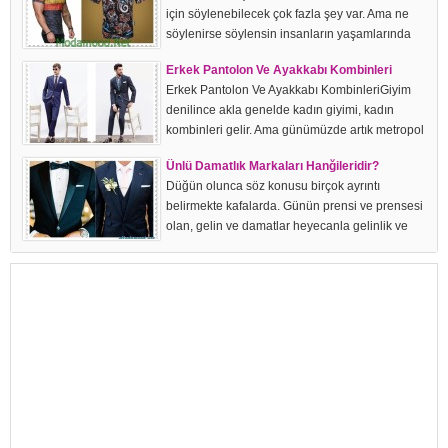
için söylenebilecek çok fazla şey var. Ama ne
söylenirse söylensin insanların yaşamlarında
son derece önemli bir yer tuttuğu kesin. Üstelik
Erkek Pantolon Ve Ayakkabı Kombinleri
sadece kadınların değil erkeklerin...
Erkek Pantolon Ve Ayakkabı KombinleriGiyim
denilince akla genelde kadın giyimi, kadın
kombinleri gelir. Ama günümüzde artık metropol
erkeği denilen bir kavram var. Bu kavrama
Ünlü Damatlık Markaları Hanğileridir?
istinaden de erkek pantolon ve ayakkabı...
Düğün olunca söz konusu birçok ayrıntı
belirmekte kafalarda. Günün prensi ve prensesi
olan, gelin ve damatlar heyecanla gelinlik ve
damatlık arayışına girerler. Gelinlik ve damatlık
konusunda gelinler daha heyecanlı ve...