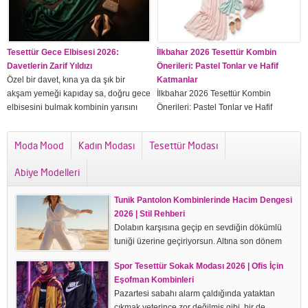
ve onları nasıl canlı tutacağını birlikte
bakalım.2026 Ferace Modelleri ve
KesimleriBu sezon düz kesim klasik
feracelerin yanı sıra,...
Tesettür Gece Elbisesi 2026:
İlkbahar 2026 Tesettür Kombin
Davetlerin Zarif Yıldızı
Önerileri: Pastel Tonlar ve Hafif
Özel bir davet, kına ya da şık bir
Katmanlar
akşam yemeği kapıday sa, doğru gece
İlkbahar 2026 Tesettür Kombin
elbisesini bulmak kombinin yarısını
Önerileri: Pastel Tonlar ve Hafif
halletmek demektir. Tesettür gece
Katmanlar Kışın koyuluğundan çıkıp ilk
elbiselerinde artık hem zarafetten hem
açık renkli kombini giydiğimde bir
Moda Mood
Kadın Modası
Tesettür Modası
de örtücülükten ödün vermek zorunda
hafiflik hissediyorum — sanki sadece
değilsin. 2026 koleksiyonları sana
kıyafet değil, ruh hali de değişiyor.
Abiye Modelleri
akıcı kumaşlar, derin tonlar ve işleme
Geçen bahar, lila rengi bir bluz +
detaylarıyla dolu bir dünya
beyaz wide leg pantolon + krem
Tunik Pantolon Kombinlerinde Hacim Dengesi
sunuyor.2026 Gece Elbisesi Renkleri...
trençkot kombinini giydiğimde sokakta
2026 | Stil Rehberi
üç farklı kişi "bu...
Dolabın karşısına geçip en sevdiğin dökümlü
tuniği üzerine geçiriyorsun. Altına son dönem
modası geniş paça pantolonu çekiyorsun.
Spor Tesettür Sokak Modası 2026 | Ofis İçin
Aynaya baktığında beklediğin zarif duruş yerine,
Eşofman Kombinleri
rüzgarda sürüklenen bir yelkenli görüyorsun.
Pazartesi sabahı alarm çaldığında yataktan
Suçlu kıyafetlerin...
çıkmak yeterince zor değilmiş gibi, bir de