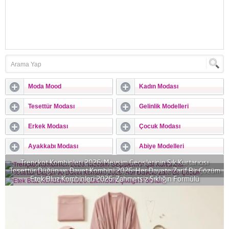
Moda Mood
Kadın Modası
Tesettür Modası
Gelinlik Modelleri
Erkek Modası
Çocuk Modası
Ayakkabı Modası
Abiye Modelleri
Trençkot Kombinleri 2026: Mevsim Geçişlerinin Şık Kurtarıcısı
Tesettür Düğün ve Davet Kombini 2026: Her Davete Zarif Bir Çözüm
Etek Bluz Kombinleri 2026: Zahmetsiz Şıklığın Formülü