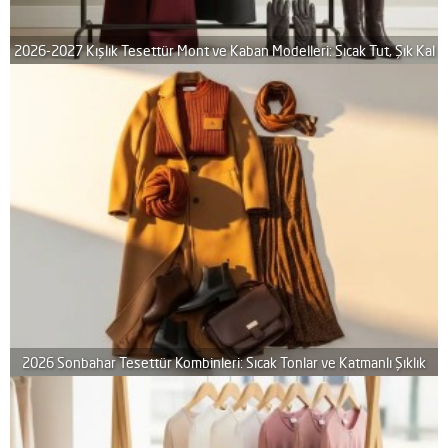
2026-2027 Kışlık Tesettür Mont ve Kaban Modelleri: Sıcak Tut, Şık Kal
2026 Sonbahar Tesettür Kombinleri: Sıcak Tonlar ve Katmanlı Şıklık