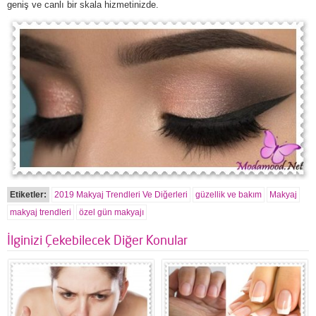
geniş ve canlı bir skala hizmetinizde.
Etiketler:
2019 Makyaj Trendleri Ve Diğerleri
güzellik ve bakım
Makyaj
makyaj trendleri
özel gün makyajı
İlginizi Çekebilecek Diğer Konular