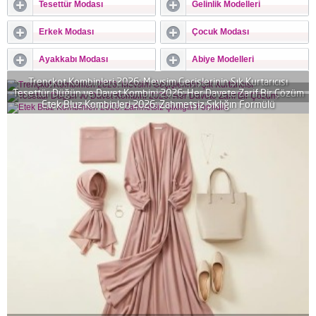
Tesettür Modası
Gelinlik Modelleri
Erkek Modası
Çocuk Modası
Ayakkabı Modası
Abiye Modelleri
Trençkot Kombinleri 2026: Mevsim Geçişlerinin Şık Kurtarıcısı
Tesettür Düğün ve Davet Kombini 2026: Her Davete Zarif Bir Çözüm
Etek Bluz Kombinleri 2026: Zahmetsiz Şıklığın Formülü