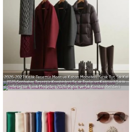
2026-2027 Kışlık Tesettür Mont ve Kaban Modelleri: Sıcak Tut, Şık Kal
2026 Sonbahar Tesettür Kombinleri: Sıcak Tonlar ve Katmanlı Şıklık
Tesettür Tunik Modelleri 2026: Rahat ve Şık Kombin Rehberi