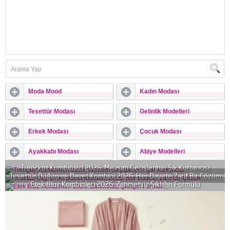
Moda Mood
Kadın Modası
Tesettür Modası
Gelinlik Modelleri
Erkek Modası
Çocuk Modası
Ayakkabı Modası
Abiye Modelleri
Trençkot Kombinleri 2026: Mevsim Geçişlerinin Şık Kurtarıcısı
Tesettür Düğün ve Davet Kombini 2026: Her Davete Zarif Bir Çözüm
Etek Bluz Kombinleri 2026: Zahmetsiz Şıklığın Formülü