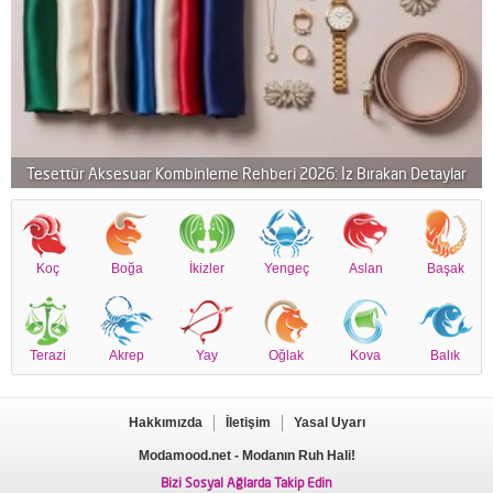
Tesettür Aksesuar Kombinleme Rehberi 2026: İz Bırakan Detaylar
Koç
Boğa
İkizler
Yengeç
Aslan
Başak
Terazi
Akrep
Yay
Oğlak
Kova
Balık
Hakkımızda
İletişim
Yasal Uyarı
Modamood.net
- Modanın Ruh Hali!
Bizi Sosyal Ağlarda Takip Edin