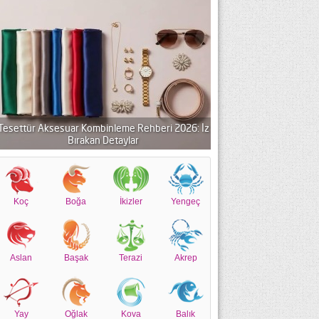
Tesettür Aksesuar Kombinleme Rehberi 2026: İz
Bırakan Detaylar
Koç
Boğa
İkizler
Yengeç
Aslan
Başak
Terazi
Akrep
Yay
Oğlak
Kova
Balık