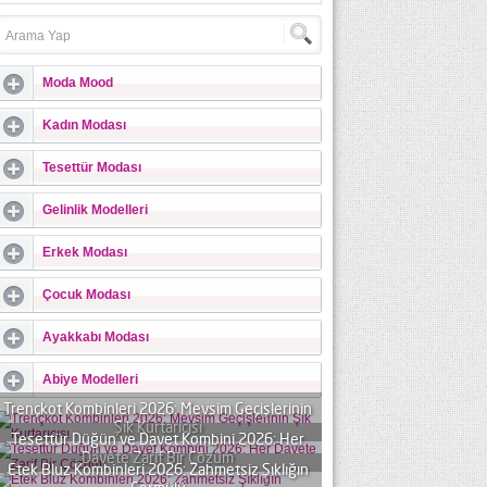
Moda Mood
Kadın Modası
Tesettür Modası
Gelinlik Modelleri
Erkek Modası
Çocuk Modası
Ayakkabı Modası
Abiye Modelleri
Trençkot Kombinleri 2026: Mevsim Geçişlerinin
Şık Kurtarıcısı
Tesettür Düğün ve Davet Kombini 2026: Her
Davete Zarif Bir Çözüm
Etek Bluz Kombinleri 2026: Zahmetsiz Şıklığın