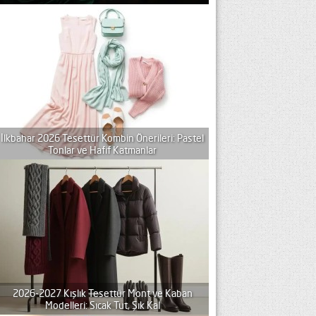
İlkbahar 2026 Tesettür Kombin Önerileri: Pastel
Tonlar ve Hafif Katmanlar
2026-2027 Kışlık Tesettür Mont ve Kaban
Modelleri: Sıcak Tut, Şık Kal