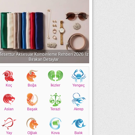
Tesettür Aksesuar Kombinleme Rehberi 2026: İz
Bırakan Detaylar
Koç
Boğa
İkizler
Yengeç
Aslan
Başak
Terazi
Akrep
Yay
Oğlak
Kova
Balık