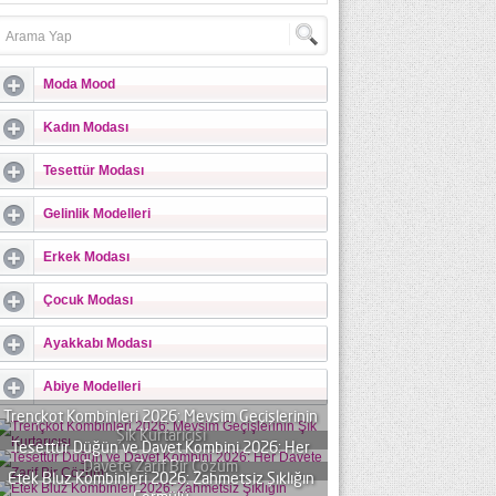
Moda Mood
Kadın Modası
Tesettür Modası
Gelinlik Modelleri
Erkek Modası
Çocuk Modası
Ayakkabı Modası
Abiye Modelleri
Trençkot Kombinleri 2026: Mevsim Geçişlerinin
Şık Kurtarıcısı
Tesettür Düğün ve Davet Kombini 2026: Her
Davete Zarif Bir Çözüm
Etek Bluz Kombinleri 2026: Zahmetsiz Şıklığın