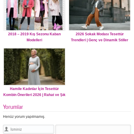
2018 – 2019 Kış Sezonu Kaban
2026 Sokak Modası Tesettür
Modelleri
Trendleri | Genç ve Dinamik Stiller
Hamile Kadınlar İçin Tesettür
Kombin Önerileri 2026 | Rahat ve Şık
Yorumlar
Henüz yorum yapılmamış.