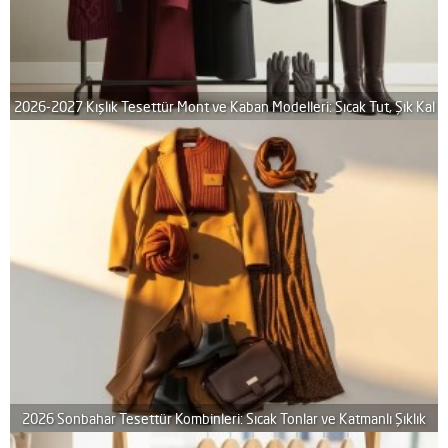
2026-2027 Kışlık Tesettür Mont ve Kaban Modelleri: Sıcak Tut, Şık Kal
2026 Sonbahar Tesettür Kombinleri: Sıcak Tonlar ve Katmanlı Şıklık