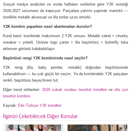
Sosyal medya analizleri ve moda haftaları verilerine göre Y2K estetiği
2026-2027 sezonunu da kapsıyor. Parçalara yatırım yapmak mantıklı —
özellikle metalik aksesuar ve lila tonlar uzun ömürlü.
Y2K kombin yaparken nasıl abartmadan durulur?
Kural basit: kombinde maksimum 2 Y2K unsuru. Metalik ceket + chunky
sneaker = yeterli. Üstüne logo çanta + lila başörtüsü + butterfly toka
eklersen görüntü kalabalıklaşır.
Başörtüsü rengi Y2K kombininde nasıl seçilir?
Y2K rengi (lila, baby pembe, metalik) doğrudan başörtüsünde
kullanabilirsin — bu çok güçlü bir seçim. Ya da kombindeki Y2K parçaları
renkli, başörtüsü beyaz/krem tut.
Diğer trend rehberleri:
2026 sokak modası tesettür trendleri
ve
ofis için
tesettür kombini
.
Kaynak:
Elle Türkiye Y2K trendleri
İlginizi Çekebilecek Diğer Konular