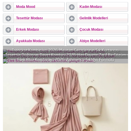
Moda Mood
Kadın Modası
Tesettür Modası
Gelinlik Modelleri
Erkek Modası
Çocuk Modası
Ayakkabı Modası
Abiye Modelleri
Trençkot Kombinleri 2026: Mevsim Geçişlerinin Şık Kurtarıcısı
Tesettür Düğün ve Davet Kombini 2026: Her Davete Zarif Bir Çözüm
Etek Bluz Kombinleri 2026: Zahmetsiz Şıklığın Formülü