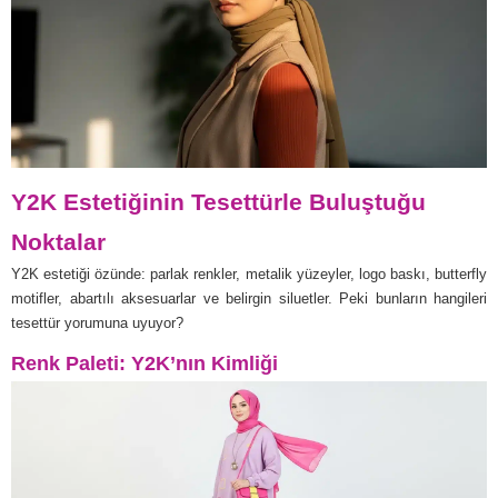
Y2K Estetiğinin Tesettürle Buluştuğu
Noktalar
Y2K estetiği özünde: parlak renkler, metalik yüzeyler, logo baskı, butterfly
motifler, abartılı aksesuarlar ve belirgin siluetler. Peki bunların hangileri
tesettür yorumuna uyuyor?
Renk Paleti: Y2K’nın Kimliği