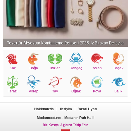
Tesettür Aksesuar Kombinleme Rehberi 2026: İz Bırakan Detaylar
Koç
Boğa
İkizler
Yengeç
Aslan
Başak
Terazi
Akrep
Yay
Oğlak
Kova
Balık
Hakkımızda
İletişim
Yasal Uyarı
Modamood.net
- Modanın Ruh Hali!
Bizi Sosyal Ağlarda Takip Edin