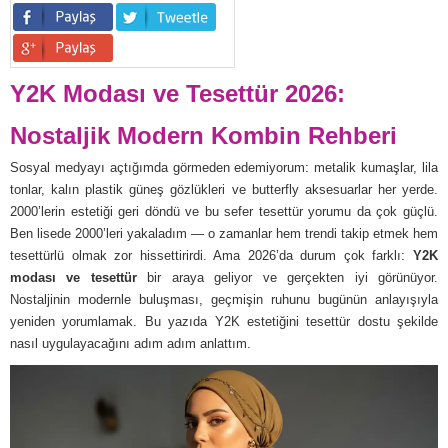
Y2K Modası ve Tesettür 2026:
Nostaljik Modern Kombin Rehberi
Sosyal medyayı açtığımda görmeden edemiyorum: metalik kumaşlar, lila
tonlar, kalın plastik güneş gözlükleri ve butterfly aksesuarlar her yerde.
2000’lerin estetiği geri döndü ve bu sefer tesettür yorumu da çok güçlü.
Ben lisede 2000’leri yakaladım — o zamanlar hem trendi takip etmek hem
tesettürlü olmak zor hissettirirdi. Ama 2026’da durum çok farklı:
Y2K
modası ve tesettür
bir araya geliyor ve gerçekten iyi görünüyor.
Nostaljinin modernle buluşması, geçmişin ruhunu bugünün anlayışıyla
yeniden yorumlamak. Bu yazıda Y2K estetiğini tesettür dostu şekilde
nasıl uygulayacağını adım adım anlattım.