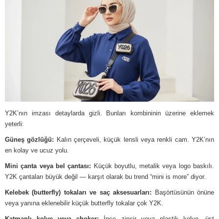
Y2K’nın imzası detaylarda gizli. Bunları kombininin üzerine eklemek
yeterli:
Güneş gözlüğü:
Kalın çerçeveli, küçük lensli veya renkli cam. Y2K’nın
en kolay ve ucuz yolu.
Mini çanta veya bel çantası:
Küçük boyutlu, metalik veya logo baskılı.
Y2K çantaları büyük değil — karşıt olarak bu trend “mini is more” diyor.
Kelebek (butterfly) tokaları ve saç aksesuarları:
Başörtüsünün önüne
veya yanına eklenebilir küçük butterfly tokalar çok Y2K.
Katmanlı kolye veya choker:
İnce zincir veya plastik kolye, üst