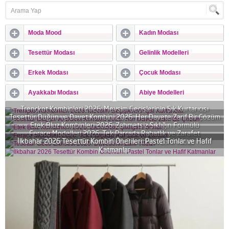
Moda Mood
Kadın Modası
Tesettür Modası
Gelinlik Modelleri
Erkek Modası
Çocuk Modası
Ayakkabı Modası
Abiye Modelleri
Trençkot Kombinleri 2026: Mevsim Geçişlerinin Şık Kurtarıcısı
Tesettür Düğün ve Davet Kombini 2026: Her Davete Zarif Bir Çözüm
Etek Bluz Kombinleri 2026: Zahmetsiz Şıklığın Formülü
Ferace Modelleri 2026: Tek Parçada Rahatlık ve Zarafet
İlkbahar 2026 Tesettür Kombin Önerileri: Pastel Tonlar ve Hafif
Tesettür Gece Elbisesi 2026: Davetlerin Zarif Yıldızı
Katmanlar