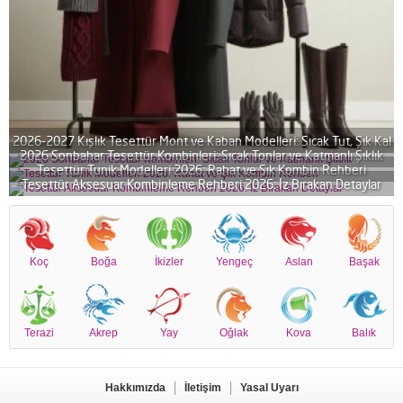
2026-2027 Kışlık Tesettür Mont ve Kaban Modelleri: Sıcak Tut, Şık Kal
2026 Sonbahar Tesettür Kombinleri: Sıcak Tonlar ve Katmanlı Şıklık
Tesettür Tunik Modelleri 2026: Rahat ve Şık Kombin Rehberi
Tesettür Aksesuar Kombinleme Rehberi 2026: İz Bırakan Detaylar
Koç
Boğa
İkizler
Yengeç
Aslan
Başak
Terazi
Akrep
Yay
Oğlak
Kova
Balık
Hakkımızda
İletişim
Yasal Uyarı