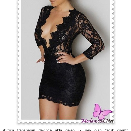
Ayrıca transparan deyince akla gelen ilk şey olan ‘’açık giyim’’