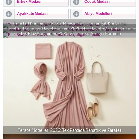
Erkek Modası
Çocuk Modası
Ayakkabı Modası
Abiye Modelleri
Trençkot Kombinleri 2026: Mevsim Geçişlerinin Şık Kurtarıcısı
Tesettür Düğün ve Davet Kombini 2026: Her Davete Zarif Bir Çözüm
Etek Bluz Kombinleri 2026: Zahmetsiz Şıklığın Formülü
Ferace Modelleri 2026: Tek Parçada Rahatlık ve Zarafet