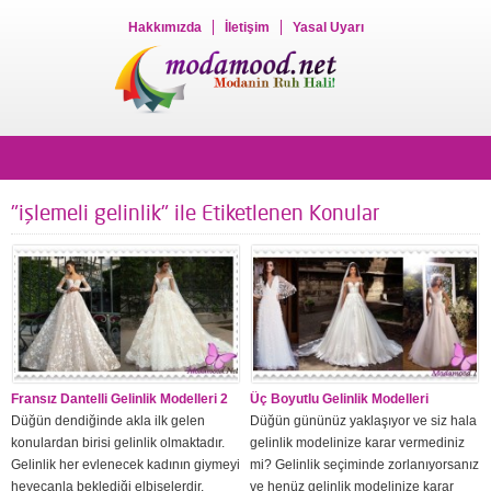
Hakkımızda
İletişim
Yasal Uyarı
"işlemeli gelinlik" ile Etiketlenen Konular
Fransız Dantelli Gelinlik Modelleri 2
Üç Boyutlu Gelinlik Modelleri
Düğün dendiğinde akla ilk gelen
Düğün gününüz yaklaşıyor ve siz hala
konulardan birisi gelinlik olmaktadır.
gelinlik modelinize karar vermediniz
Gelinlik her evlenecek kadının giymeyi
mi? Gelinlik seçiminde zorlanıyorsanız
heyecanla beklediği elbiselerdir.
ve henüz gelinlik modelinize karar