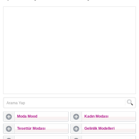
Sadesi, süslüsü, kabarığı ile modeli ne
vermediyseniz üç boyutlu gelinlik
olursa olsun hemen hemen her
modelleri son yılların trendleri
kadının bir gelinlik hayali vardır. Bu
arasında. Gelinliklere modern bir hava
modeller arasından hızla kendisini
katan bu model kelebek, çiçek ve
sıyıran başlıca model, Fransız dantelli
püskül gibi detaylarla bir araya
gelinlik modelleri olmaktadır.Fransız
getiriliyor.Üç boyutlu gelinlik nedir
danteli, dantelin tül ile...
sorusu birçok gelin...
Moda Mood
Kadın Modası
Tesettür Modası
Gelinlik Modelleri