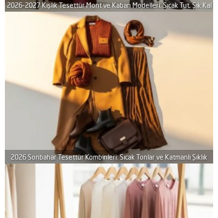
2026-2027 Kışlık Tesettür Mont ve Kaban Modelleri: Sıcak Tut, Şık Kal
2026 Sonbahar Tesettür Kombinleri: Sıcak Tonlar ve Katmanlı Şıklık