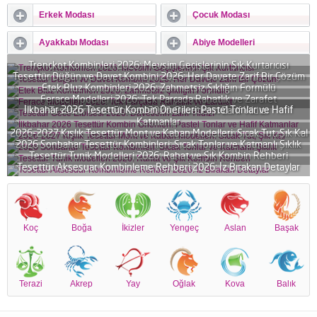
Erkek Modası
Çocuk Modası
Ayakkabı Modası
Abiye Modelleri
Trençkot Kombinleri 2026: Mevsim Geçişlerinin Şık Kurtarıcısı
Tesettür Düğün ve Davet Kombini 2026: Her Davete Zarif Bir Çözüm
Etek Bluz Kombinleri 2026: Zahmetsiz Şıklığın Formülü
Ferace Modelleri 2026: Tek Parçada Rahatlık ve Zarafet
İlkbahar 2026 Tesettür Kombin Önerileri: Pastel Tonlar ve Hafif
Tesettür Gece Elbisesi 2026: Davetlerin Zarif Yıldızı
Katmanlar
2026-2027 Kışlık Tesettür Mont ve Kaban Modelleri: Sıcak Tut, Şık Kal
2026 Sonbahar Tesettür Kombinleri: Sıcak Tonlar ve Katmanlı Şıklık
Tesettür Tunik Modelleri 2026: Rahat ve Şık Kombin Rehberi
Tesettür Aksesuar Kombinleme Rehberi 2026: İz Bırakan Detaylar
Koç
Boğa
İkizler
Yengeç
Aslan
Başak
Terazi
Akrep
Yay
Oğlak
Kova
Balık