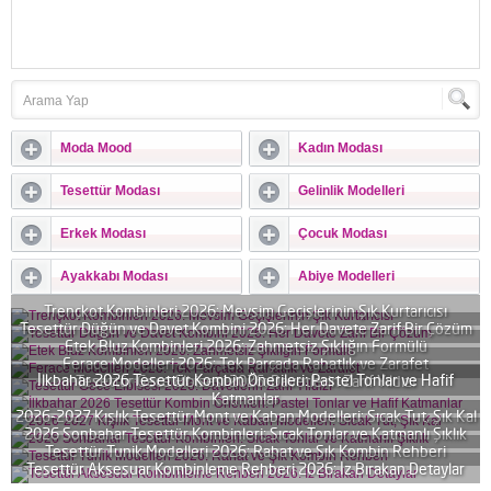
Moda Mood
Kadın Modası
Tesettür Modası
Gelinlik Modelleri
Erkek Modası
Çocuk Modası
Ayakkabı Modası
Abiye Modelleri
Trençkot Kombinleri 2026: Mevsim Geçişlerinin Şık Kurtarıcısı
Tesettür Düğün ve Davet Kombini 2026: Her Davete Zarif Bir Çözüm
Etek Bluz Kombinleri 2026: Zahmetsiz Şıklığın Formülü
Ferace Modelleri 2026: Tek Parçada Rahatlık ve Zarafet
İlkbahar 2026 Tesettür Kombin Önerileri: Pastel Tonlar ve Hafif
Tesettür Gece Elbisesi 2026: Davetlerin Zarif Yıldızı
Katmanlar
2026-2027 Kışlık Tesettür Mont ve Kaban Modelleri: Sıcak Tut, Şık Kal
2026 Sonbahar Tesettür Kombinleri: Sıcak Tonlar ve Katmanlı Şıklık
Tesettür Tunik Modelleri 2026: Rahat ve Şık Kombin Rehberi
Tesettür Aksesuar Kombinleme Rehberi 2026: İz Bırakan Detaylar