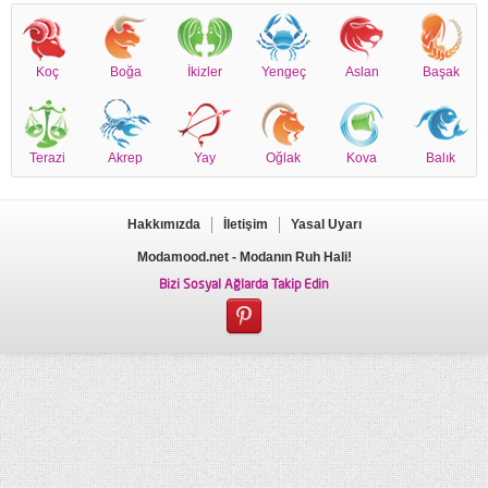
Koç
Boğa
İkizler
Yengeç
Aslan
Başak
Terazi
Akrep
Yay
Oğlak
Kova
Balık
Hakkımızda
İletişim
Yasal Uyarı
Modamood.net
- Modanın Ruh Hali!
Bizi Sosyal Ağlarda Takip Edin