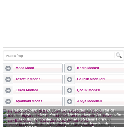
Moda Mood
Kadın Modası
Tesettür Modası
Gelinlik Modelleri
Erkek Modası
Çocuk Modası
Ayakkabı Modası
Abiye Modelleri
Trençkot Kombinleri 2026: Mevsim Geçişlerinin Şık Kurtarıcısı
Tesettür Düğün ve Davet Kombini 2026: Her Davete Zarif Bir Çözüm
Etek Bluz Kombinleri 2026: Zahmetsiz Şıklığın Formülü
Ferace Modelleri 2026: Tek Parçada Rahatlık ve Zarafet