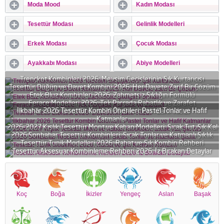
Moda Mood
Kadın Modası
Tesettür Modası
Gelinlik Modelleri
Erkek Modası
Çocuk Modası
Ayakkabı Modası
Abiye Modelleri
Trençkot Kombinleri 2026: Mevsim Geçişlerinin Şık Kurtarıcısı
Tesettür Düğün ve Davet Kombini 2026: Her Davete Zarif Bir Çözüm
Etek Bluz Kombinleri 2026: Zahmetsiz Şıklığın Formülü
Ferace Modelleri 2026: Tek Parçada Rahatlık ve Zarafet
İlkbahar 2026 Tesettür Kombin Önerileri: Pastel Tonlar ve Hafif
Tesettür Gece Elbisesi 2026: Davetlerin Zarif Yıldızı
Katmanlar
2026-2027 Kışlık Tesettür Mont ve Kaban Modelleri: Sıcak Tut, Şık Kal
2026 Sonbahar Tesettür Kombinleri: Sıcak Tonlar ve Katmanlı Şıklık
Tesettür Tunik Modelleri 2026: Rahat ve Şık Kombin Rehberi
Tesettür Aksesuar Kombinleme Rehberi 2026: İz Bırakan Detaylar
Koç
Boğa
İkizler
Yengeç
Aslan
Başak