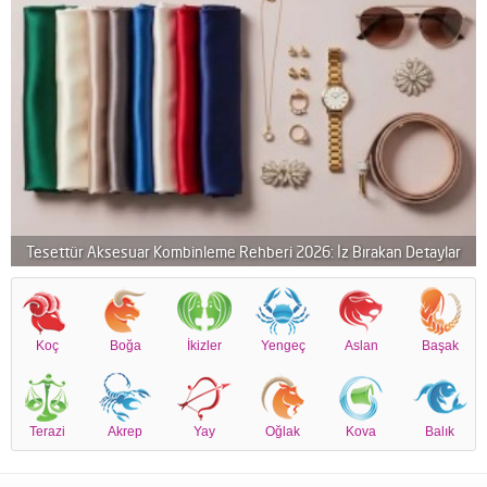
Tesettür Aksesuar Kombinleme Rehberi 2026: İz Bırakan Detaylar
Koç
Boğa
İkizler
Yengeç
Aslan
Başak
Terazi
Akrep
Yay
Oğlak
Kova
Balık