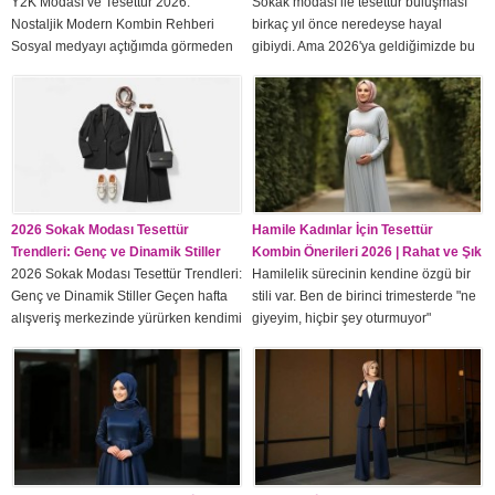
Y2K Modası ve Tesettür 2026:
Sokak modası ile tesettür buluşması
Nostaljik Modern Kombin Rehberi
birkaç yıl önce neredeyse hayal
Sosyal medyayı açtığımda görmeden
gibiydi. Ama 2026'ya geldiğimizde bu
edemiyorum: metalik kumaşlar, lila
iki dünya o kadar iç içe girmiş ki artık
tonlar, kalın plastik güneş gözlükleri ve
"tesettürlü streetwear" denildiğinde
butterfly aksesuarlar her yerde.
herkesin aklında net bir imge oluşuyor.
2000'lerin estetiği geri döndü ve bu
Ben de bu buluşmayı takip ediyorum
sefer tesettür yorumu da çok güçlü.
ve her sezon tesettürlü sokak
Ben lisede 2000'leri yakaladım — o
modasının ne kadar yaratıcı ve özgür...
zamanlar hem trendi takip etmek
hem...
2026 Sokak Modası Tesettür
Hamile Kadınlar İçin Tesettür
Trendleri: Genç ve Dinamik Stiller
Kombin Önerileri 2026 | Rahat ve Şık
2026 Sokak Modası Tesettür Trendleri:
Hamilelik sürecinin kendine özgü bir
Genç ve Dinamik Stiller Geçen hafta
stili var. Ben de birinci trimesterde "ne
alışveriş merkezinde yürürken kendimi
giyeyim, hiçbir şey oturmuyor"
fark ettim: etrafımdaki tesettürlü
bunalımı yaşadım. İkinci trimesterde
kadınların stilleri o kadar çeşitli ve
"artık hiç umursamıyorum" evresine
güçlüydü ki durup bakmak istedim. Biri
girdim. Üçüncü trimesterde ise "konfor
oversize blazer ve wide leg pantolon
şıklığın önünde" farkındayım. Her üç
giymişti, diğeri renk blok trençkot ve
evrenin de tesettür modası ile
chunky sneaker. Hepsi tesettürlü,
buluşmasını çözdüm. 2026 yılında
hepsi birbirinden farklı, hepsi...
hamile tesettür giyimi hem çok daha