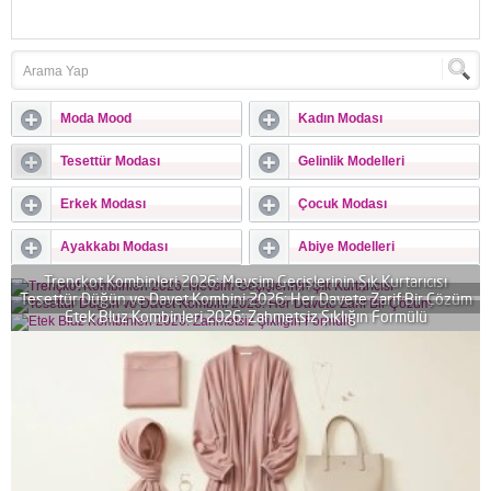
Moda Mood
Kadın Modası
Tesettür Modası
Gelinlik Modelleri
Erkek Modası
Çocuk Modası
Ayakkabı Modası
Abiye Modelleri
Trençkot Kombinleri 2026: Mevsim Geçişlerinin Şık Kurtarıcısı
Tesettür Düğün ve Davet Kombini 2026: Her Davete Zarif Bir Çözüm
Etek Bluz Kombinleri 2026: Zahmetsiz Şıklığın Formülü