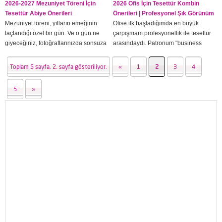
zengin...
2026-2027 Mezuniyet Töreni İçin
2026 Ofis İçin Tesettür Kombin
Tesettür Abiye Önerileri
Önerileri | Profesyonel Şık Görünüm
Mezuniyet töreni, yılların emeğinin
Ofise ilk başladığımda en büyük
taçlandığı özel bir gün. Ve o gün ne
çarpışmam profesyonellik ile tesettür
giyeceğiniz, fotoğraflarınızda sonsuza
arasındaydı. Patronum "business
kadar kalıyor. Mezuniyetimde ne
casual" dedi; ben ne demek olduğunu
giydiğimi hâlâ hatırlıyorum ve o
tam anlayamadım. Kapalı giyinim hem
Toplam 5 sayfa, 2. sayfa gösteriliyor.
«
1
2
3
4
seçimden memnunum çünkü önceden
de profesyonel görünüm, bu ikisi
iyi araştırdım. Tesettürlü mezuniyet
mümkün müydü? Kesinlikle evet; hem
5
»
abiyesi seçmek bazen zorlu
de çok güzel şekilde. Yıllar içinde ofis
görünebiliyor; ama aslında seçenekler
tesettür kombinlerim o kadar gelişti ki
son derece geniş. Bu yazıda 2026-
artık en önemli toplantılara...
2027 mezuniyet sezonunun en güzel...