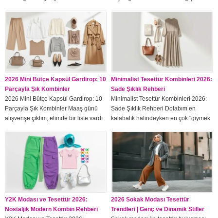
olmadı" dedim — üzerimde kalıp
bunu en iyi öğrendiğim an şuydu: aynı
çantamı alıp çıktım. Ama fotoğraflara
kıyafetle hem tote hem de
bakınca stilin tam oturduğunu gördüm.
yapılandırılmış handbag denedim, iki
Şapka, tesettür kombinlerinde en az
kombin bambaşka bir havaya girdi.
denenen ama en çok dönüştüren
Çanta trendleri 2026 bu farkı çok net
aksesuar. Doğru takıldığında kombini
gösteriyor: barrel bag gençleştiriyor,
bambaşka bir yere taşıyor. Tesettür
structured handbag ciddileştiriyor,
şapka...
micro...
2026 Mini Bütçe Kapsül Gardirop: 10
Minimalist Tesettür Kombinleri 2026:
Parçayla Şık Kombinler
Sade Şıklık Rehberi
2026 Mini Bütçe Kapsül Gardirop: 10
Minimalist Tesettür Kombinleri 2026:
Parçayla Şık Kombinler Maaş günü
Sade Şıklık Rehberi Dolabım en
alışverişe çıktım, elimde bir liste vardı
kalabalık halindeyken en çok "giymek
— ama mağazadan dönerken hepsini
için hiçbir şeyim yok" dedim. Sonra bir
almıştım ve yine de "ne giysem"
yaz temizliği yaptım ve kalmaya değer
diyordum. O gün çantayı yere koyup
parçaları ayırdım. O an fark ettim: asıl
şunu fark ettim: sorun para değil,
sorun parça sayısı değil,
strateji. Eğer 10 doğru parça alsaydım,
uyumsuzluklarıydı. Minimalist tesettür
ayın sonuna kadar her gün...
kombinleri bir dolabı boşaltmak değil;
her parçanın diğeriyle konuşmasını
sağlamak....
Y2K Modası ve Tesettür 2026:
2026 Sokak Modası Tesettür
Nostaljik Modern Kombin Rehberi
Trendleri | Genç ve Dinamik Stiller