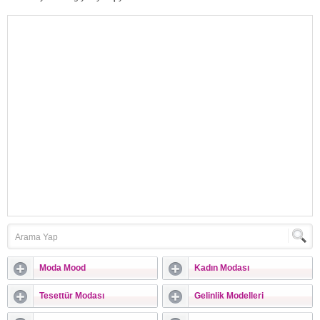
denilebilecek ünlüler arasında yer
alan Hande Erçel giyim tarzı ve stili ile
birçok ünlüye göre fark yaratıyor.
Hande Erçel daha çok koyu tonlarda
giyinmeyi seviyor. Günlük yaşamda
rahatlığı tercih...
Moda Mood
Kadın Modası
Tesettür Modası
Gelinlik Modelleri