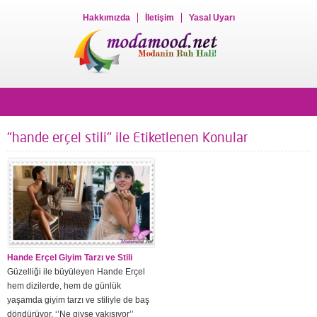
Hakkımızda
İletişim
Yasal Uyarı
"hande erçel stili" ile Etiketlenen Konular
Hande Erçel Giyim Tarzı ve Stili
Güzelliği ile büyüleyen Hande Erçel
hem dizilerde, hem de günlük
yaşamda giyim tarzı ve stiliyle de baş
döndürüyor. ‘’Ne giyse yakışıyor’’