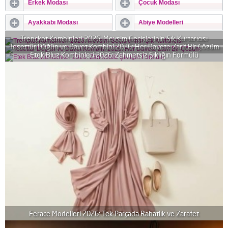
Erkek Modası
Çocuk Modası
Ayakkabı Modası
Abiye Modelleri
Trençkot Kombinleri 2026: Mevsim Geçişlerinin Şık Kurtarıcısı
Tesettür Düğün ve Davet Kombini 2026: Her Davete Zarif Bir Çözüm
Etek Bluz Kombinleri 2026: Zahmetsiz Şıklığın Formülü
Ferace Modelleri 2026: Tek Parçada Rahatlık ve Zarafet