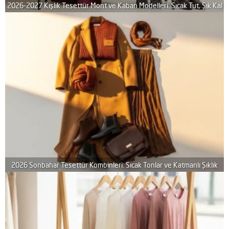
2026-2027 Kışlık Tesettür Mont ve Kaban Modelleri: Sıcak Tut, Şık Kal
2026 Sonbahar Tesettür Kombinleri: Sıcak Tonlar ve Katmanlı Şıklık