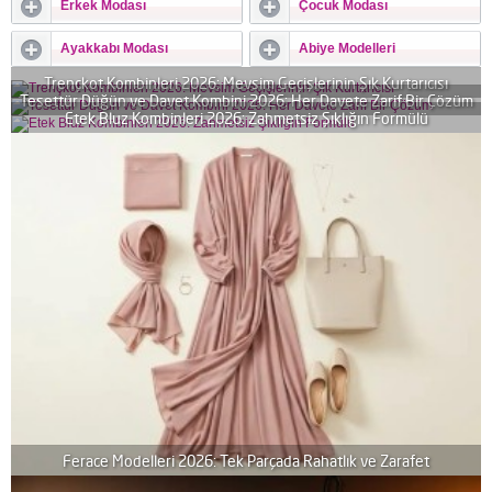
Erkek Modası
Çocuk Modası
Ayakkabı Modası
Abiye Modelleri
Trençkot Kombinleri 2026: Mevsim Geçişlerinin Şık Kurtarıcısı
Tesettür Düğün ve Davet Kombini 2026: Her Davete Zarif Bir Çözüm
Etek Bluz Kombinleri 2026: Zahmetsiz Şıklığın Formülü
Ferace Modelleri 2026: Tek Parçada Rahatlık ve Zarafet