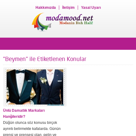
Hakkımızda
İletişim
Yasal Uyarı
"Beymen" ile Etiketlenen Konular
Ünlü Damatlık Markaları
Hanğileridir?
Düğün olunca söz konusu birçok
ayrıntı belirmekte kafalarda. Günün
prensi ve prensesi olan, gelin ve