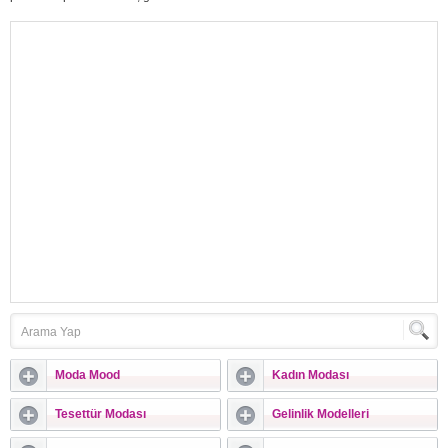
damatlar heyecanla gelinlik ve
damatlık arayışına girerler. Gelinlik ve
damatlık konusunda gelinler daha
heyecanlı ve hevesli görünse de
damatlar da bu özel günlerinde
kullanacakları damatlığı heyecan ve
itina ile seçerler. Bu sebeple
yazımızda sizler için...
Moda Mood
Kadın Modası
Tesettür Modası
Gelinlik Modelleri