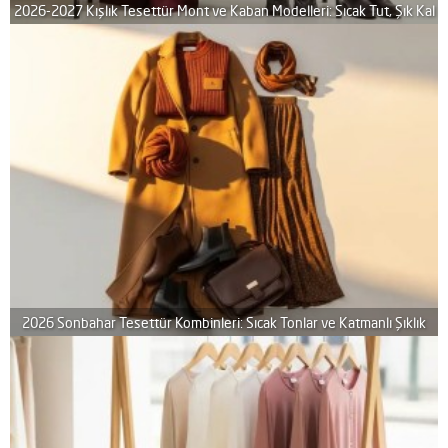
2026-2027 Kışlık Tesettür Mont ve Kaban Modelleri: Sıcak Tut, Şık Kal
2026 Sonbahar Tesettür Kombinleri: Sıcak Tonlar ve Katmanlı Şıklık