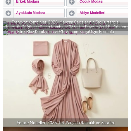
Erkek Modası
Çocuk Modası
Ayakkabı Modası
Abiye Modelleri
Trençkot Kombinleri 2026: Mevsim Geçişlerinin Şık Kurtarıcısı
Tesettür Düğün ve Davet Kombini 2026: Her Davete Zarif Bir Çözüm
Etek Bluz Kombinleri 2026: Zahmetsiz Şıklığın Formülü
Ferace Modelleri 2026: Tek Parçada Rahatlık ve Zarafet