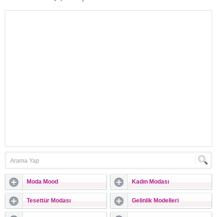
yazımızda sizler için “cildi makyaja
hazırlamanın yolları nelerdir?” onu
derledik. Dudaklarınıza sürdüğünüz
rujun parça parça olmasını
istemiyorsanız makyaj öncesi mutlaka
peeling tarzında bir bakım
yapmalısınız. Kış aylarında cildiniz
kuruyabilir ve makyajınızın kalıntılı
görünüme sahip olmasına neden
olabilir....
Moda Mood
Kadın Modası
Tesettür Modası
Gelinlik Modelleri