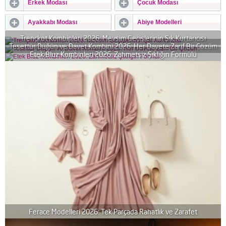
Erkek Modası
Çocuk Modası
Ayakkabı Modası
Abiye Modelleri
Trençkot Kombinleri 2026: Mevsim Geçişlerinin Şık Kurtarıcısı
Tesettür Düğün ve Davet Kombini 2026: Her Davete Zarif Bir Çözüm
Etek Bluz Kombinleri 2026: Zahmetsiz Şıklığın Formülü
Ferace Modelleri 2026: Tek Parçada Rahatlık ve Zarafet