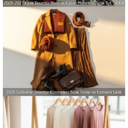
2026-2027 Kışlık Tesettür Mont ve Kaban Modelleri: Sıcak Tut, Şık Kal
2026 Sonbahar Tesettür Kombinleri: Sıcak Tonlar ve Katmanlı Şıklık