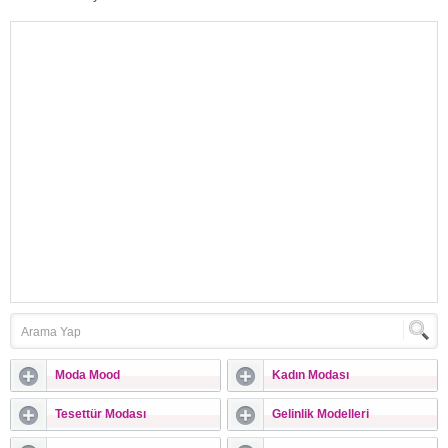
adeta yarışa girdiler. Birbirinden güzel
abiye modelleri şimdiden vitrinlerde
müşterilere sunulmaya
başlandı.Abiyede ModaAbiye elbiseler
klasik çizgiler barındırsa da artık birçok
alanda kullanılırlığı olduğu için çarpıcı
tasarımlar ile de hayat bulabiliyorlar.
Tasarımcıların birbiri...
Moda Mood
Kadın Modası
Tesettür Modası
Gelinlik Modelleri