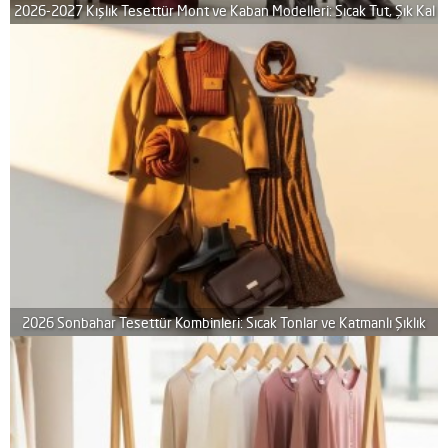
2026-2027 Kışlık Tesettür Mont ve Kaban Modelleri: Sıcak Tut, Şık Kal
2026 Sonbahar Tesettür Kombinleri: Sıcak Tonlar ve Katmanlı Şıklık