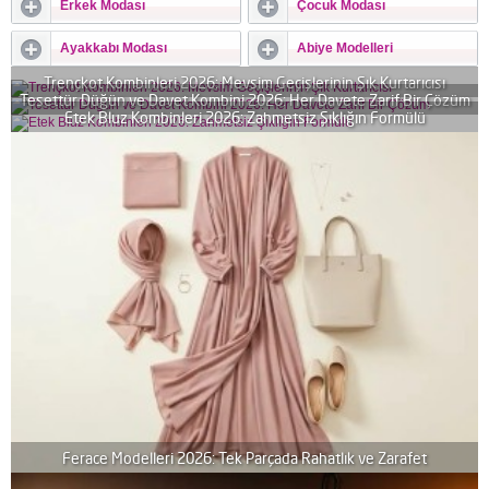
Erkek Modası
Çocuk Modası
Ayakkabı Modası
Abiye Modelleri
Trençkot Kombinleri 2026: Mevsim Geçişlerinin Şık Kurtarıcısı
Tesettür Düğün ve Davet Kombini 2026: Her Davete Zarif Bir Çözüm
Etek Bluz Kombinleri 2026: Zahmetsiz Şıklığın Formülü
Ferace Modelleri 2026: Tek Parçada Rahatlık ve Zarafet