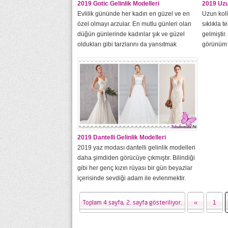
2019 Gotic Gelinlik Modelleri
2019 Uzu
Evlilik gününde her kadın en güzel ve en
Uzun koll
özel olmayı arzular. En mutlu günleri olan
sıklıkla 
düğün günlerinde kadınlar şık ve güzel
gelmiştir
oldukları gibi tarzlarını da yansıtmak
görünüm k
isterler.Klasikten Uzak Özgün
modelleri
DüğünlerKlasik düğün konseptlerinin tarihe
2019 ilk
karışması ile insanlar artık düğünlerinde
bakımında
tarzlarını daha rahat yansıtıyorlar. 80’li
vitrinleri
yılları yansıtan vintage düğünler olduğu gibi
baharın s
çılgın...
düşünülebi
2019 Dantelli Gelinlik Modelleri
2019 yaz modası dantelli gelinlik modelleri
daha şimdiden görücüye çıkmıştır. Bilindiği
gibi her genç kızın rüyası bir gün beyazlar
içerisinde sevdiği adam ile evlenmektir.
Zamanı geldiğinde bunu yaşayacak olan
kızlar, hayatları boyunca o günün
Toplam 4 sayfa, 2. sayfa gösteriliyor.
«
1
mükemmel olması adına hayaller kurarlar.
Tabii ki bu hayallerin en büyük kısmı