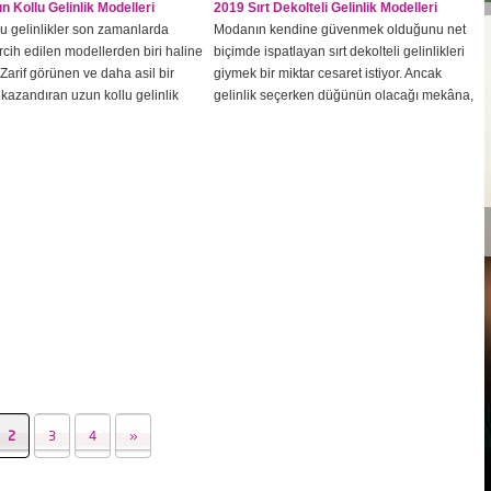
n Kollu Gelinlik Modelleri
2019 Sırt Dekolteli Gelinlik Modelleri
u gelinlikler son zamanlarda
Modanın kendine güvenmek olduğunu net
tercih edilen modellerden biri haline
biçimde ispatlayan sırt dekolteli gelinlikleri
. Zarif görünen ve daha asil bir
giymek bir miktar cesaret istiyor. Ancak
azandıran uzun kollu gelinlik
gelinlik seçerken düğünün olacağı mekâna,
ni bu sezon sık sık bulabilirsiniz.
düğünün temasına da dikkat etmek
baharında moda olması
gerekebilir. Sırt dekolteli gelinlikler bu
n birçok gelinlik firmasının
sezon oldukça moda ancak giyebilmek için
nde yer alan bu tür gelinlikler
birçok gereklilik istiyor. Bunların başında da
erin havalarına da önlem olarak
sırt bölgenizin kusursuza yakın olması
lir....
geliyor. Bunun...
2
3
4
»