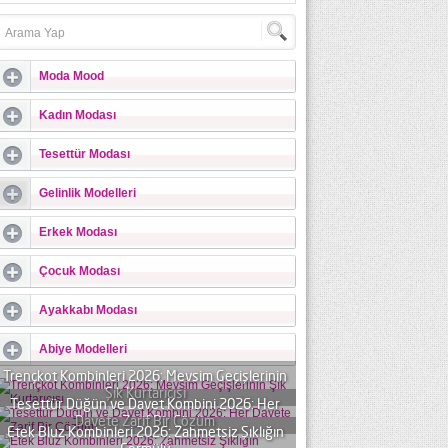
Moda Mood
Kadın Modası
Tesettür Modası
Gelinlik Modelleri
Erkek Modası
Çocuk Modası
Ayakkabı Modası
Abiye Modelleri
Trençkot Kombinleri 2026: Mevsim Geçişlerinin
Şık Kurtarıcısı
Tesettür Düğün ve Davet Kombini 2026: Her
Davete Zarif Bir Çözüm
Etek Bluz Kombinleri 2026: Zahmetsiz Şıklığın