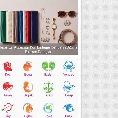
Tesettür Aksesuar Kombinleme Rehberi 2026: İz
Bırakan Detaylar
Koç
Boğa
İkizler
Yengeç
Aslan
Başak
Terazi
Akrep
Yay
Oğlak
Kova
Balık