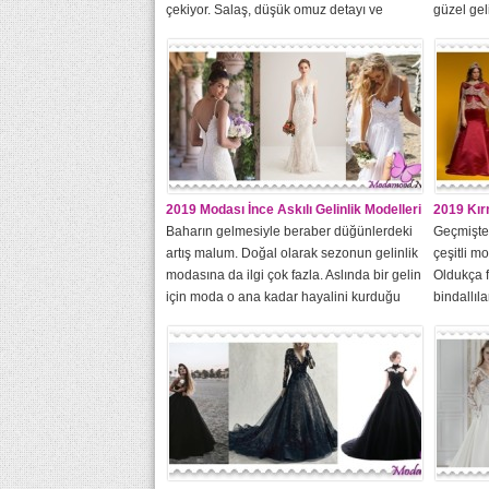
çekiyor. Salaş, düşük omuz detayı ve
güzel gel
gelinlikten sarkan püskül detayları ile her
Düğünler
anlamda özgürlüğü simgeleyen bohem
modayı ta
gelinlikler özellikle yaz ayları için ideal bir
Düğün gü
seçim oluyor. 70’li yılların özgürlük
anlarını 
esintilerini günümüze taşıyan bohem
önemli de
gelinlikler...
konseptin
2019 Modası İnce Askılı Gelinlik Modelleri
2019 Kırm
Baharın gelmesiyle beraber düğünlerdeki
Geçmişte
artış malum. Doğal olarak sezonun gelinlik
çeşitli m
modasına da ilgi çok fazla. Aslında bir gelin
Oldukça f
için moda o ana kadar hayalini kurduğu
bindallıl
gelinliktir denebilir ama yine de sezona
için kırm
hâkim modellere göz atmakta fayda var. Bu
Üstelik re
sezon için kesim açısından belirli bir moda
modelleri
olmasa da rahatlık bakımından tercih...
Ceketli, y
olan mod
bazılarıdı
Modelleri
Anadolu’