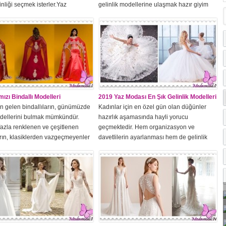
inliği seçmek isterler.Yaz
gelinlik modellerine ulaşmak hazır giyim
inde ModaYaz düğünleri için
sektörü gelişmediğinden zordu.
kip etmek hayli zor olabilmektedir.
Hayalindeki gelinliği giymek isteyen
nlerinde hayatlarının en güzel
hanımlar yüksek miktarlarda paralar
yaşamak isteyen hanımlar için en
ödeyerek istediklerine ulaşabiliyorlardı.
tay gelinlikleridir. O günün
Günümüzde ise her kadın hayallerini
e ve...
süsleyen gelinliğe kolayca ulaşabiliyor.En
Çok Tercih Edilen Gelinlik Modelleri2019
yaz ayları için ünlü modacılar tarafından...
ızı Bindallı Modelleri
2019 Yaz Modası En Şık Gelinlik Modelleri
n gelen bindallıların, günümüzde
Kadınlar için en özel gün olan düğünler
odellerini bulmak mümkündür.
hazırlık aşamasında hayli yorucu
azla renklenen ve çeşitlenen
geçmektedir. Hem organizasyon ve
arın, klasiklerden vazgeçmeyenler
davetlilerin ayarlanması hem de gelinlik
ızı olan modelleri de mevcuttur.
seçimi konusunda tüm kadınlar bir hayli
ngi kırmızı olup da çok farklı
zorluk yaşamaktadır.2019 Yazında
 olan bindallılar da bulunmaktadır.
DüğünlerHer yaz olduğu gibi 2019 yazında
elekli, şalvarlı ve prenses etekli
da moda dünyasını en çok etkileyen durum
ellerden bunlardan
düğünlerin başlayacak olması. Yaz
r.Şalvarlı Kırmızı Bindallı
aylarının yağmursuz çamursuz geçmesi...
Şalvar kullanımı bindallılara,
nun...