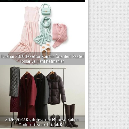
İlkbahar 2026 Tesettür Kombin Önerileri: Pastel
Tonlar ve Hafif Katmanlar
2026-2027 Kışlık Tesettür Mont ve Kaban
Modelleri: Sıcak Tut, Şık Kal